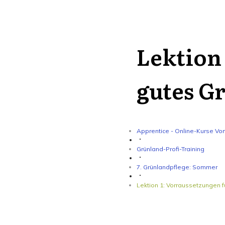
Lektion 
gutes G
Apprentice - Online-Kurse Vo
Grünland-Profi-Training
7. Grünlandpflege: Sommer
Lektion 1: Vorraussetzungen 