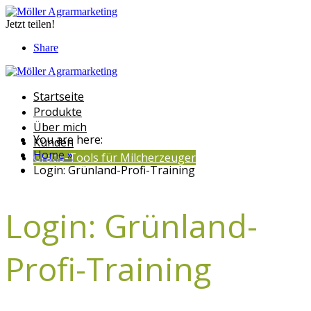
Jetzt teilen!
Share
Startseite
Produkte
Über mich
You are here:
Kunden
Home »
Gratis-Tools für Milcherzeuger
Login: Grünland-Profi-Training
Login: Grünland-
Profi-Training