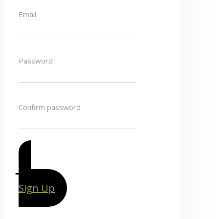
Email
Password
Confirm password
Sign Up