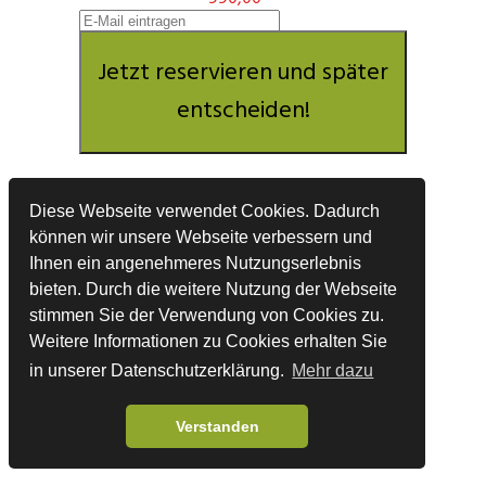
Jetzt reservieren und später
entscheiden!
Diese Webseite verwendet Cookies. Dadurch
können wir unsere Webseite verbessern und
Du sicherst Dir damit den Sonderpreis und
Ihnen ein angenehmeres Nutzungserlebnis
wirst umgehend informiert,
bieten. Durch die weitere Nutzung der Webseite
sobald das Aktions-Angebot in den nächsten
Wochen verfügbar ist.
stimmen Sie der Verwendung von Cookies zu.
Weitere Informationen zu Cookies erhalten Sie
in unserer Datenschutzerklärung.
Mehr dazu
Verstanden