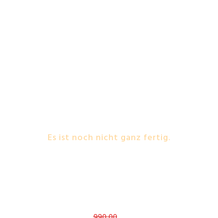
Hol Dir jetzt das
Aktions-Angebot für
die Landtechnik!
Es ist noch nicht
ganz fertig.
Trage Dich ein und reserviere Dir dieses
einmalige Angebot (unverbindlich)!
Du erhältst über 20 Excel-Tools plus Bonus-
Dateien für
990,00
249 € netto!