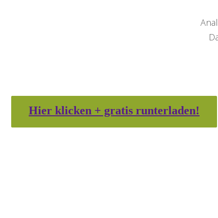
Anal
Da
Hier klicken + gratis runterladen!