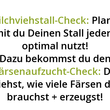
lchviehstall-Check:
Pla
it du Deinen Stall jeder
optimal nutzt!
Dazu bekommst du de
ärsenaufzucht-Check:
D
iehst, wie viele Färsen 
brauchst + erzeugst!