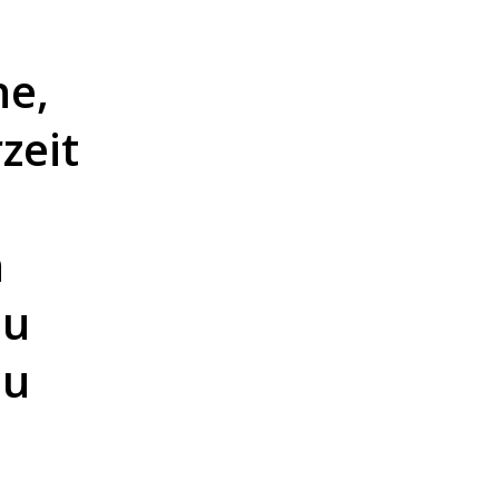
ne,
zeit
n
u
du