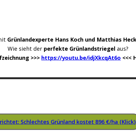
mit
Grünlandexperte Hans Koch
und Matthias Hec
Wie sieht der
perfekte Grünlandstriegel
aus?
ufzeichnung >>>
https://youtu.be/idjXkcqAt6o
<<< H
ichtet: Schlechtes Grünland kostet 896 €/ha (Klick)