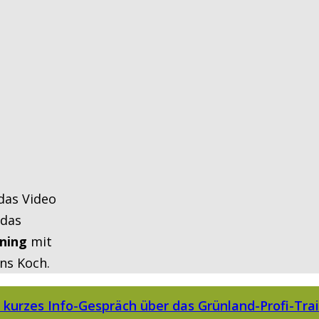
das Video
 das
ining
mit
ns Koch.
 kurzes Info-Gespräch über das Grünland-Profi-Train