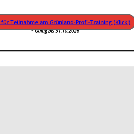
 für Teilnahme am Grünland-Profi-Training (Klick!)
* Gültig bis 31.10.2026