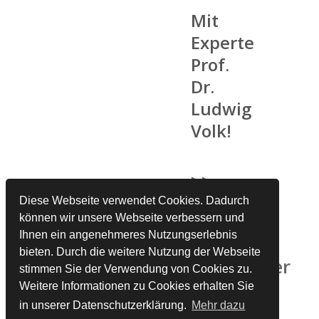
Mit
Experte
Prof.
Dr.
Ludwig
Volk!
>>
Die
Diese Webseite verwendet Cookies. Dadurch
Anzahl
können wir unsere Webseite verbessern und
Ihnen ein angenehmeres Nutzungserlebnis
der
bieten. Durch die weitere Nutzung der Webseite
Teilnehmer
stimmen Sie der Verwendung von Cookies zu.
ist
Weitere Informationen zu Cookies erhalten Sie
begrenzt!
in unserer Datenschutzerklärung.
Mehr dazu