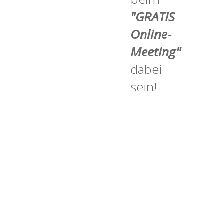
"GRATIS
Online-
Meeting"
dabei
sein!
Jetzt
kostenfrei
anmelden
(Hier
klicken!)